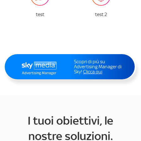
test
test 2
Scopri di più su
Advertising Manager di
Sky!
Clicca qui
I tuoi obiettivi, le
nostre soluzioni.