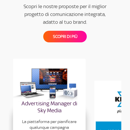
Scopri le nostre proposte per il miglior
progetto di comunicazione integrata,
adatto al tuo brand.
SCOPRI DI PIÙ
Advertising Manager di
Sky Media
Au
La piattaforma per pianificare
La pubblicità 
qualunque campagna
nell’era del Digi