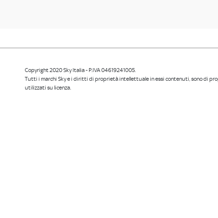
Copyright 2020 Sky Italia - P.IVA 04619241005.
Tutti i marchi Sky e i diritti di proprietà intellettuale in essi contenuti, sono di p
utilizzati su licenza.