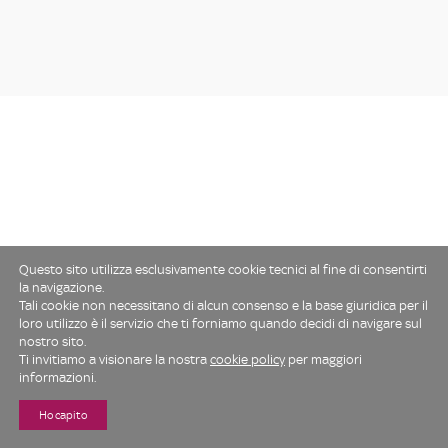
Questo sito utilizza esclusivamente cookie tecnici al fine di consentirti
la navigazione.
Tali cookie non necessitano di alcun consenso e la base giuridica per il
loro utilizzo è il servizio che ti forniamo quando decidi di navigare sul
nostro sito.
Ti invitiamo a visionare la nostra
cookie policy
per maggiori
informazioni.
Ho capito