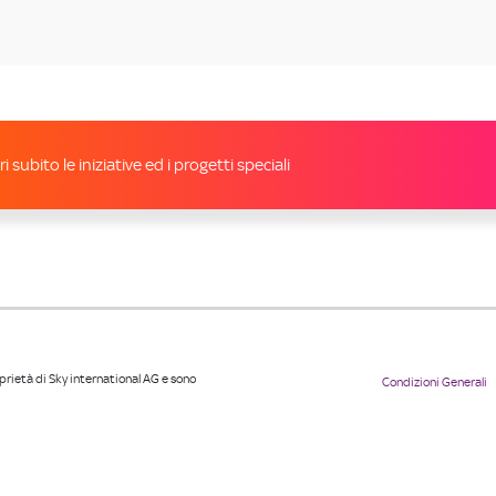
i subito le iniziative ed i progetti speciali
roprietà di Sky international AG e sono
Condizioni Generali