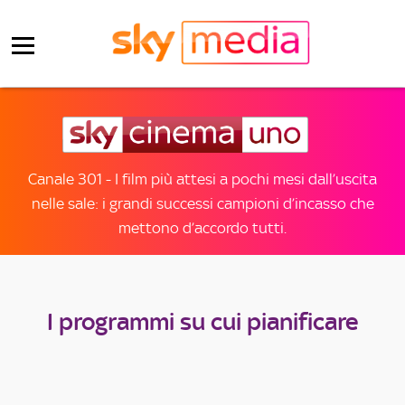
Canale 301 - I film più attesi a pochi mesi dall’uscita
nelle sale: i grandi successi campioni d’incasso che
mettono d’accordo tutti.
I programmi su cui pianificare