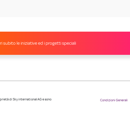
i subito le iniziative ed i progetti speciali
roprietà di Sky international AG e sono
Condizioni Generali