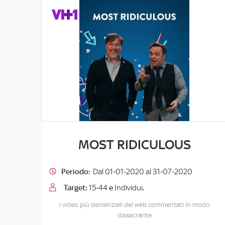
MOST RIDICULOUS
Periodo:
Dal 01-01-2020 al 31-07-2020
Target:
15-44
e
Individui
.
I video più demenziali del web commentati in modo
dissacrante